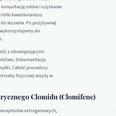
konsultację online i uzyskanie
krótki kwestionariusz
 do leczenia. Po pozytywnej
ą wykorzystujemy do
e.
ność z obowiązującymi
zeństwo. Dokumentacja
syłki. Całość procedury
trzeby fizycznej wizyty w
erycznego Clomidu (Clomifene)
r receptorów estrogenowych,