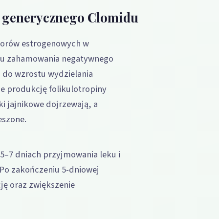
y generycznego Clomidu
ptorów estrogenowych w
ku zahamowania negatywnego
 do wzrostu wydzielania
je produkcję folikulotropiny
ki jajnikowe dojrzewają, a
eszone.
5–7 dniach przyjmowania leku i
 Po zakończeniu 5-dniowej
cję oraz zwiększenie