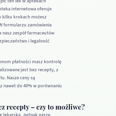
ić ten lek w aptekach
pteka internetowa oferuje
w kilku krokach możesz
 W formularzu zamówienia
 nasz zespół farmaceutów
zpieczeństwo i legalność
ormom płatności masz kontrolę
izowane jest bez recepty, z
tu. Nasze ceny są
sz nawet do 40% w porównaniu
z recepty – czy to możliwe?
ę lekarską. Jednak nasze