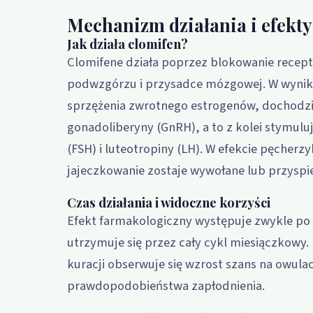
Mechanizm działania i efekt
Jak działa clomifen?
Clomifene działa poprzez blokowanie rece
podwzgórzu i przysadce mózgowej. W wyni
sprzężenia zwrotnego estrogenów, dochodzi
gonadoliberyny (GnRH), a to z kolei stymulu
(FSH) i luteotropiny (LH). W efekcie pęcherzy
jajeczkowanie zostaje wywołane lub przyspi
Czas działania i widoczne korzyści
Efekt farmakologiczny występuje zwykle po 
utrzymuje się przez cały cykl miesiączkowy.
kuracji obserwuje się wzrost szans na owula
prawdopodobieństwa zapłodnienia.