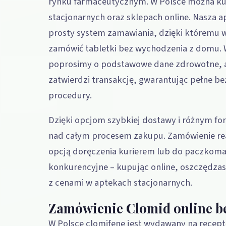
rynku farmaceutycznym. W Polsce można kup
stacjonarnych oraz sklepach online. Nasza a
prosty system zamawiania, dzięki któremu 
zamówić tabletki bez wychodzenia z domu.
poprosimy o podstawowe dane zdrowotne, a
zatwierdzi transakcję, gwarantując pełne be
procedury.
Dzięki opcjom szybkiej dostawy i różnym f
nad całym procesem zakupu. Zamówienie real
opcją doręczenia kurierem lub do paczkoma
konkurencyjne – kupując online, oszczędza
z cenami w aptekach stacjonarnych.
Zamówienie Clomid online be
W Polsce clomifene jest wydawany na recept