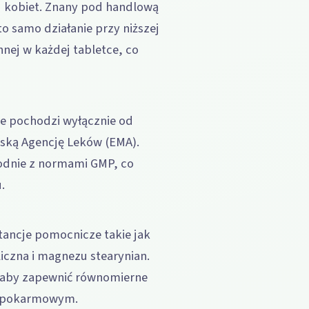
u kobiet. Znany pod handlową
o samo działanie przy niższej
nnej w każdej tabletce, co
ie pochodzi wyłącznie od
ską Agencję Leków (EMA).
godnie z normami GMP, co
.
tancje pomocnicze takie jak
iczna i magnezu stearynian.
 aby zapewnić równomierne
ie pokarmowym.