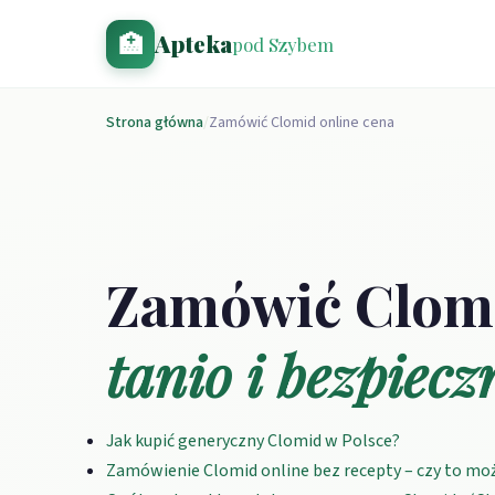
🏥
Apteka
pod Szybem
Strona główna
/
Zamówić Clomid online cena
Zamówić Clomi
tanio i bezpiecz
Jak kupić generyczny Clomid w Polsce?
Zamówienie Clomid online bez recepty – czy to mo