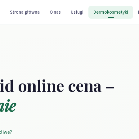
Strona główna
O nas
Usługi
Dermokosmetyki
d online cena –
nie
żliwe?