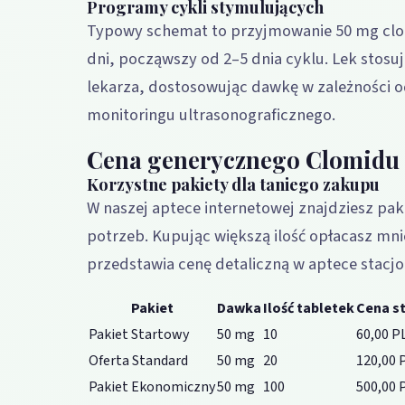
Programy cykli stymulujących
Typowy schemat to przyjmowanie 50 mg clom
dni, począwszy od 2–5 dnia cyklu. Lek stosuj
lekarza, dostosowując dawkę w zależności o
monitoringu ultrasonograficznego.
Cena generycznego Clomidu 
Korzystne pakiety dla taniego zakupu
W naszej aptece internetowej znajdziesz pa
potrzeb. Kupując większą ilość opłacasz mnie
przedstawia cenę detaliczną w aptece stacjon
Pakiet
Dawka
Ilość tabletek
Cena s
Pakiet Startowy
50 mg
10
60,00 P
Oferta Standard
50 mg
20
120,00 
Pakiet Ekonomiczny
50 mg
100
500,00 