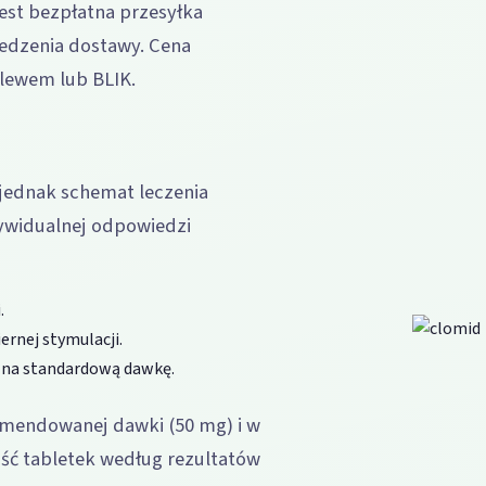
est bezpłatna przesyłka
ledzenia dostawy. Cena
elewem lub BLIK.
 jednak schemat leczenia
ywidualnej odpowiedzi
.
iernej stymulacji.
 na standardową dawkę.
omendowanej dawki (50 mg) i w
ość tabletek według rezultatów