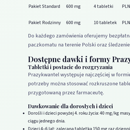
Pakiet Standard
600 mg
4 tabletki
PLN
Pakiet Rodzinny
600 mg
10 tabletek
PLN
Do każdego zamówienia oferujemy bezpłatną
paczkomatu na terenie Polski oraz śledzenie 
Dostępne dawki i formy Praz
Tabletki i postacie do rozgryzania
Prazykwantel występuje najczęściej w formie
potrzeby można stosować rozkruszone tablet
przygotowaną przez farmaceutę.
Dawkowanie dla dorosłych i dzieci
Dorośli i dzieci powyżej 4. roku życia: 40 mg/kg ma
ciągu jednego dnia.
Dzieci 4–6 lat: zalecana tabletka 150 mg raz dzienni