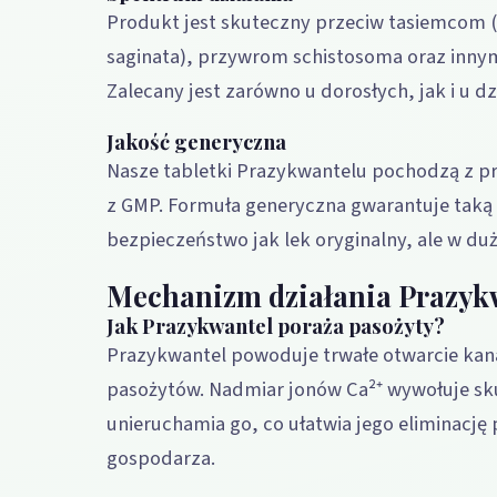
Produkt jest skuteczny przeciw tasiemcom (
saginata), przywrom schistosoma oraz inn
Zalecany jest zarówno u dorosłych, jak i u dz
Jakość generyczna
Nasze tabletki Prazykwantelu pochodzą z pr
z GMP. Formuła generyczna gwarantuje taką
bezpieczeństwo jak lek oryginalny, ale w dużo
Mechanizm działania Prazyk
Jak Prazykwantel poraża pasożyty?
Prazykwantel powoduje trwałe otwarcie ka
pasożytów. Nadmiar jonów Ca²⁺ wywołuje sk
unieruchamia go, co ułatwia jego eliminacj
gospodarza.