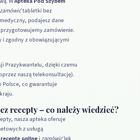
ową. W
Apteka Pod Szybem
zamówić
tabletki bez
 medyczny, podajesz dane
i przygotowujemy zamówienie.
ny i zgodny z obowiązującymi
ji Prazykwantelu, dzięki czemu
oprzez naszą telekonsultację).
 Polsce, co gwarantuje
kraju.
z recepty – co należy wiedzieć?
pty, nasza apteka oferuje
netowych z usługą
ć
receptę online
i
zamówić
lek