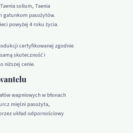
Taenia solium, Taenia
ym gatunkom pasożytów.
ieci powyżej 4 roku życia.
odukcji certyfikowanej zgodnie
 samą skuteczność i
 niższej cenie.
wantelu
nałów wapniowych w błonach
urcz mięśni pasożyta,
ę przez układ odpornościowy