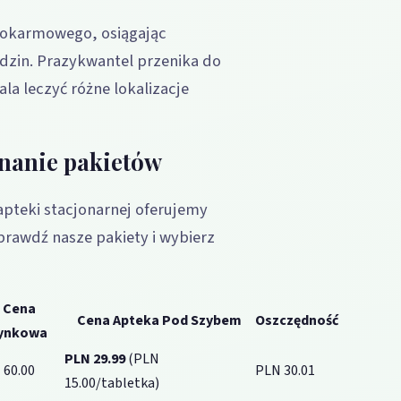
pokarmowego, osiągając
dzin. Prazykwantel przenika do
a leczyć różne lokalizacje
nanie pakietów
pteki stacjonarnej oferujemy
prawdź nasze pakiety i wybierz
Cena
Cena Apteka Pod Szybem
Oszczędność
ynkowa
PLN 29.99
(PLN
 60.00
PLN 30.01
15.00/tabletka)