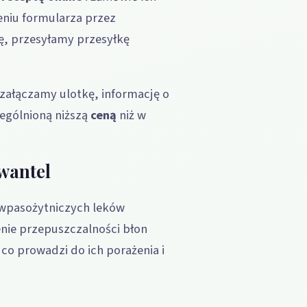
zeniu formularza przez
ę, przesyłamy przesyłkę
załączamy ulotkę, informację o
ególnioną niższą
ceną
niż w
wantel
iwpasożytniczych leków
nie przepuszczalności błon
o prowadzi do ich porażenia i