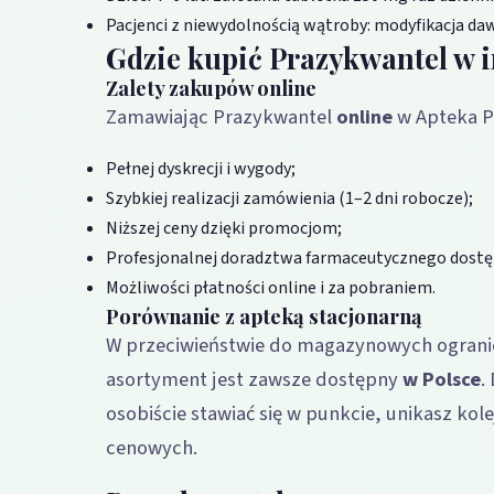
Pacjenci z niewydolnością wątroby: modyfikacja da
Gdzie kupić Prazykwantel w i
Zalety zakupów online
Zamawiając Prazykwantel
online
w Apteka P
Pełnej dyskrecji i wygody;
Szybkiej realizacji zamówienia (1–2 dni robocze);
Niższej ceny dzięki promocjom;
Profesjonalnej doradztwa farmaceutycznego dostę
Możliwości płatności online i za pobraniem.
Porównanie z apteką stacjonarną
W przeciwieństwie do magazynowych ogranic
asortyment jest zawsze dostępny
w Polsce
.
osobiście stawiać się w punkcie, unikasz kol
cenowych.