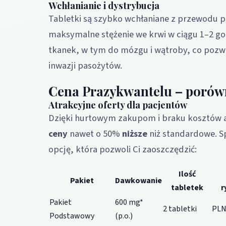
Wchłanianie i dystrybucja
Tabletki są szybko wchłaniane z przewodu 
maksymalne stężenie we krwi w ciągu 1–2 go
tkanek, w tym do mózgu i wątroby, co pozwal
inwazji pasożytów.
Cena Prazykwantelu – porów
Atrakcyjne oferty dla pacjentów
Dzięki hurtowym zakupom i braku kosztów a
ceny
nawet o 50%
niższe
niż standardowe. S
opcję, która pozwoli Ci zaoszczędzić:
Ilość
Pakiet
Dawkowanie
tabletek
r
Pakiet
600 mg*
2 tabletki
PLN
Podstawowy
(p.o.)