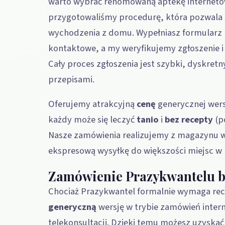
warto wybrać renomowaną aptekę internet
przygotowaliśmy procedurę, która pozwala
wychodzenia z domu. Wypełniasz formularz
kontaktowe, a my weryfikujemy zgłoszenie 
Cały proces zgłoszenia jest szybki, dyskret
przepisami.
Oferujemy atrakcyjną
cenę
generycznej wers
każdy może się leczyć
tanio
i
bez recepty
(p
Nasze zamówienia realizujemy z magazynu w
ekspresową wysyłkę do większości miejsc w 
Zamówienie Prazykwantelu be
Chociaż Prazykwantel formalnie wymaga rece
generyczną
wersję w trybie zamówień inter
telekonsultacji. Dzięki temu możesz uzyska