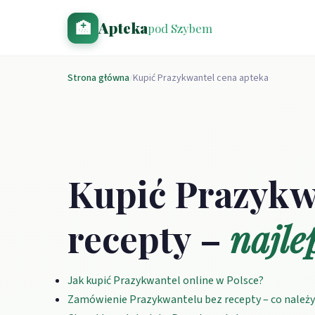
🏥
Apteka
pod Szybem
Strona główna
/
Kupić Prazykwantel cena apteka
Kupić Prazykwa
recepty –
najle
Jak kupić Prazykwantel online w Polsce?
Zamówienie Prazykwantelu bez recepty – co należy