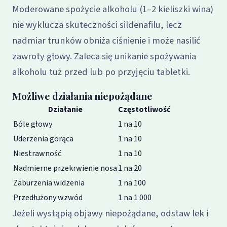
Moderowane spożycie alkoholu (1–2 kieliszki wina)
nie wyklucza skuteczności sildenafilu, lecz
nadmiar trunków obniża ciśnienie i może nasilić
zawroty głowy. Zaleca się unikanie spożywania
alkoholu tuż przed lub po przyjęciu tabletki.
Możliwe działania niepożądane
Działanie
Częstotliwość
Bóle głowy
1 na 10
Uderzenia gorąca
1 na 10
Niestrawność
1 na 10
Nadmierne przekrwienie nosa
1 na 20
Zaburzenia widzenia
1 na 100
Przedłużony wzwód
1 na 1 000
Jeżeli wystąpią objawy niepożądane, odstaw lek i