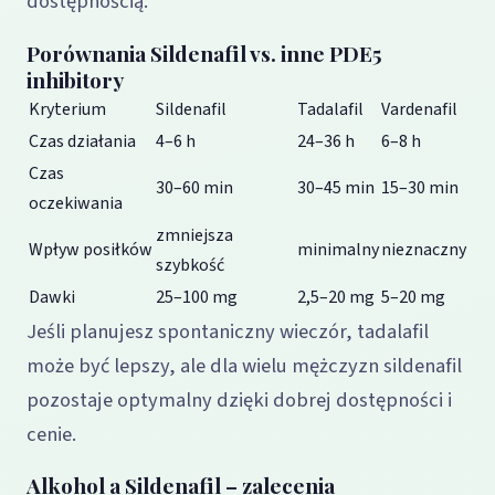
dostępnością.
Porównania Sildenafil vs. inne PDE5
inhibitory
Kryterium
Sildenafil
Tadalafil
Vardenafil
Czas działania
4–6 h
24–36 h
6–8 h
Czas
30–60 min
30–45 min
15–30 min
oczekiwania
zmniejsza
Wpływ posiłków
minimalny
nieznaczny
szybkość
Dawki
25–100 mg
2,5–20 mg
5–20 mg
Jeśli planujesz spontaniczny wieczór, tadalafil
może być lepszy, ale dla wielu mężczyzn sildenafil
pozostaje optymalny dzięki dobrej dostępności i
cenie.
Alkohol a Sildenafil – zalecenia