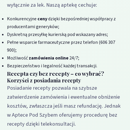
wyłącznie za lek. Naszą aptekę cechuje:
Konkurencyjne
ceny
dzięki bezpośredniej współpracy z
producentami generyków;
Dyskretną przesyłkę kurierską pod wskazany adres;
Pełne wsparcie farmaceutyczne przez telefon (606 307
900);
Możliwość
zamówienia
online
24/7;
Bezpieczeństwo i legalność każdej transakcji.
Recepta czy bez recepty – co wybrać?
Korzyści z posiadania recepty
Posiadanie recepty pozwala na szybsze
zatwierdzenie zamówienia i ewentualne obniżenie
kosztów, zwłaszcza jeśli masz refundację. Jednak
w Aptece Pod Szybem oferujemy procedurę bez
recepty dzięki telekonsultacji.