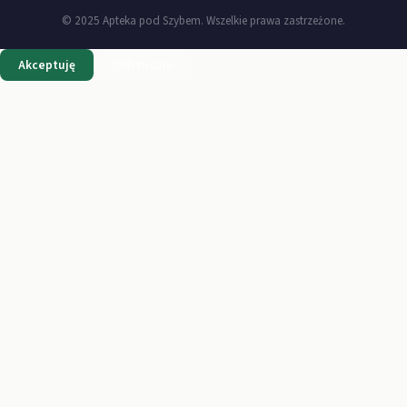
© 2025 Apteka pod Szybem. Wszelkie prawa zastrzeżone.
Akceptuję
Odrzucam