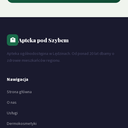
🏥
Apteka pod Szybem
Apteka ogólnodostępna w Lędzinach. Od ponad 20 lat dbamy o
zdrowie mieszkańców regionu.
Nawigacja
Strona główna
O nas
Usługi
Dermokosmetyki