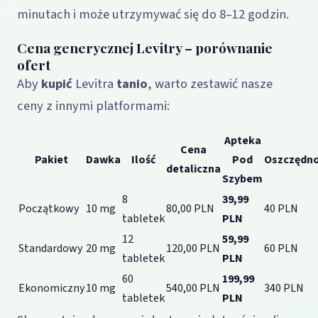
minutach i może utrzymywać się do 8–12 godzin.
Cena generycznej Levitry – porównanie
ofert
Aby
kupić
Levitra
tanio
, warto zestawić nasze
ceny z innymi platformami:
Apteka
Cena
Pakiet
Dawka
Ilość
Pod
Oszczędn
detaliczna
Szybem
8
39,99
Początkowy
10 mg
80,00 PLN
40 PLN
tabletek
PLN
12
59,99
Standardowy
20 mg
120,00 PLN
60 PLN
tabletek
PLN
60
199,99
Ekonomiczny
10 mg
540,00 PLN
340 PLN
tabletek
PLN