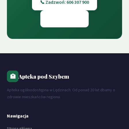
📞 Zadzwoń: 606 307 900
📍 Odwiedź nas
🏥
Apteka pod Szybem
Apteka ogólnodostępna w Lędzinach. Od ponad 20 lat dbamy o
zdrowie mieszkańców regionu.
Nawigacja
Strona główna