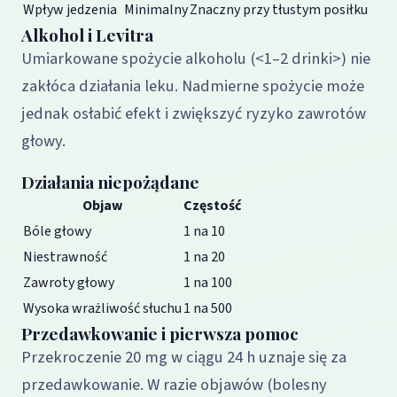
Wpływ jedzenia
Minimalny
Znaczny przy tłustym posiłku
Alkohol i Levitra
Umiarkowane spożycie alkoholu (<1–2 drinki>) nie
zakłóca działania leku. Nadmierne spożycie może
jednak osłabić efekt i zwiększyć ryzyko zawrotów
głowy.
Działania niepożądane
Objaw
Częstość
Bóle głowy
1 na 10
Niestrawność
1 na 20
Zawroty głowy
1 na 100
Wysoka wrażliwość słuchu
1 na 500
Przedawkowanie i pierwsza pomoc
Przekroczenie 20 mg w ciągu 24 h uznaje się za
przedawkowanie. W razie objawów (bolesny