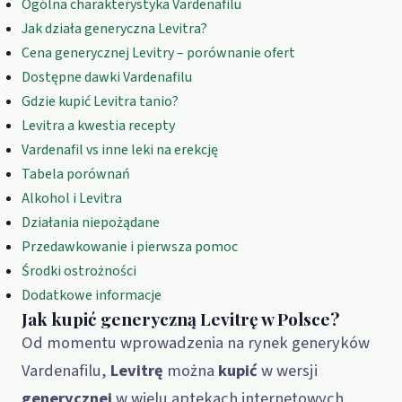
Ogólna charakterystyka Vardenafilu
Jak działa generyczna Levitra?
Cena generycznej Levitry – porównanie ofert
Dostępne dawki Vardenafilu
Gdzie kupić Levitra tanio?
Levitra a kwestia recepty
Vardenafil vs inne leki na erekcję
Tabela porównań
Alkohol i Levitra
Działania niepożądane
Przedawkowanie i pierwsza pomoc
Środki ostrożności
Dodatkowe informacje
Jak kupić generyczną Levit­rę w Polsce?
Od momentu wprowadzenia na rynek generyków
Vardenafilu,
Levitrę
można
kupić
w wersji
generycznej
w wielu aptekach internetowych.