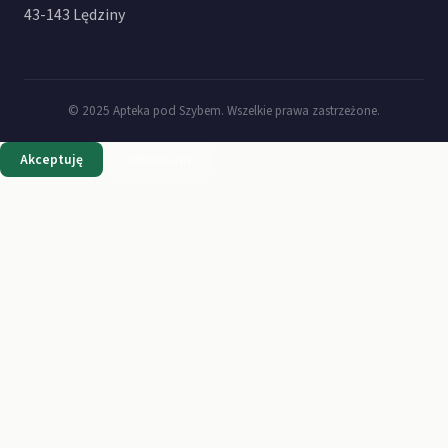
43-143 Lędziny
© 2025 Apteka pod Szybem. Wszelkie prawa zastrzeżone.
Akceptuję
Odrzucam